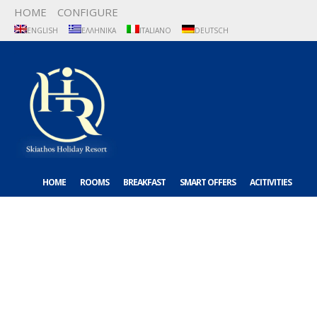
HOME
CONFIGURE
ENGLISH
ΕΛΛΗΝΙΚΆ
ITALIANO
DEUTSCH
HOME
ROOMS
BREAKFAST
SMART OFFERS
ACITIVITIES
ABOUT US
CONTACT US